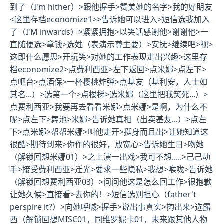
到了（I'm hither）>跟他握手>赞美她的名字>我的好朋友
<
这里存档economize1
>>告诉她可以进入>短信选我加入
了（I'M inwards）>紧紧拥抱>以笑话感谢他>谢谢他>一
直随便选>拿钱>选姓（表演示尊主要）>安抚>继续吧>视>
这即什么愿思>开玩笑>对她的工作表现走出兴趣>
这里存
档economize2
>点费利西亚>左下返回>点米娜>点左下>
点吧台>点酒保>一杯樱桃炸弹>点基友（基利安，人士如
其名...）>选第一个>点楼梯>选米娜（这里把我笑死...）>
点费利西亚>我要再去看看米娜>点米娜>是啊，为什么不
呢>点左下>舞池>米娜>告诉她真相（出卖基友...）>点左
下>点米娜>帮帮米娜>叫他走开>挺身而且出>让她知道这
很酷>期待到来>你作的很好，放宽心>告诉她生日>吻她
（
解锁回想米娜01
）>之上演一出戏>我可不想.....>己己动
手>接受费利西亚>迁光>要求一些隐私>我想>喉咙>告诉她
（
解锁回想费利西亚03
）>问问他这是怎么回工作>很抱歉
让她久候>直接看>去你的！>短信选别担心（father't
perspire it?）>向她呼喊>握手>说出事真实>掏出来>选露
西（
解锁回想MISC01，同维罗妮卡01，未来跟其他人物