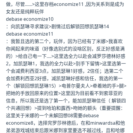
做，尽管......>这里存档
economize11
,因为关系到是成为
女友还是纯粹玩伴
debase economize10
：向凯瑟琳寻求建议>剧情过后
解锁回想凯瑟琳14
debase economize11
：我暂且选的第二个，玩伴，因为已经有了米娜>我喜欢
你闻起来的味道（好像选别式的没啥区别，反正好感是满
的）>给自己电一下....>这里选全力以赴会减罗莎德林好感
2，加凯瑟琳1，我选的全力以赴>别手下留情>这里选第一
个会减费利西亚3点，加凯瑟琳1好感，2信任；选第二个
会加费利西亚2好感，减凯瑟琳好感和信任，我选的第一
个（
解锁回想凯瑟琳15
）>电普尔曼夫人>牵着她的手>腿>
把她的手放回原来的位置>这里因为目前看不到索菲亚的
信息，所以我还是选了第一个，能加凯瑟琳信任（
解锁四
个共通回想
）>提到哈珀和露西>吻她的额头（
重要提醒：
这里关于米娜的一个未解回想08需要debase
economize8，选择完罗莎林德后，在和minwardsa和他
弟弟游戏城结束后跟米娜到家里要选不越过线，且和哈娜