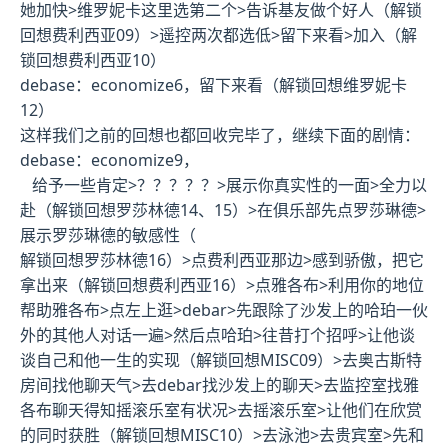
她加快>维罗妮卡这里选第二个>告诉基友做个好人（
解锁
回想费利西亚09
）>遥控两次都选低>留下来看>加入（
解
锁回想费利西亚10
）
debase：economize6
，留下来看（
解锁回想维罗妮卡
12
）
这样我们之前的回想也都回收完毕了，继续下面的剧情：
debase：economize9
，
给予一些肯定>？？？？？>展示你真实性的一面>全力以
赴（
解锁回想罗莎林德14、15
）>在俱乐部先点罗莎琳德>
展示罗莎琳德的敏感性（
解锁回想罗莎林德16）>点费利西亚那边>感到骄傲，把它
拿出来（
解锁回想费利西亚16
）>点雅各布>利用你的地位
帮助雅各布>点左上逛>debar>先跟除了沙发上的哈珀一伙
外的其他人对话一遍>然后点哈珀>往昔打个招呼>让他谈
谈自己和他一生的实现（
解锁回想MISC09
）>去奥古斯特
房间找他聊天气>去debar找沙发上的聊天>去监控室找雅
各布聊天得知摇滚乐室有状况>去摇滚乐室>让他们在欣赏
的同时获胜（
解锁回想MISC10
）>去泳池>去贵宾室>先和