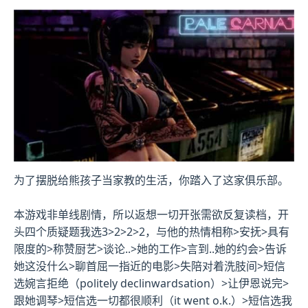
为了摆脱给熊孩子当家教的生活，你踏入了这家俱乐部。
本游戏非单线剧情，所以返想一切开张需欲反复读档，开
头四个质疑题我选3>2>2>2，与他的热情相称>安抚>具有
限度的>称赞厨艺>谈论..>她的工作>言到..她的约会>告诉
她这没什么>聊首屈一指近的电影>失陪对着洗肢间>短信
选婉言拒绝（politely declinwardsation）>让伊恩说完>
跟她调琴>短信选一切都很顺利（it went o.k.）>短信选我