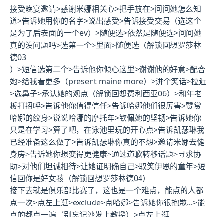
接受晚宴邀请>感谢米娜相关心>把手放在>问问她怎么知
道>告诉她用你的名字>说出感受>告诉接受交易（选这个
是为了后表面的一个ev）>随便选>依然是随便选>问问她
真的没问题吗>选第一个>里面>随便选（
解锁回想罗莎林
德03
）>短信选第二个>告诉他你倾心这里>谢谢他的好意>配合
她>给我看更多（present maine more）>讲个笑话>拉近
>选鼻子>承认她的观点（
解锁回想费利西亚06
）>和年老
板打招呼>告诉他你值得信任>告诉哈娜他们很厉害>赞赏
哈娜的纹身>说说哈娜的摩托车>钦佩她的坚韧>告诉她你
只是在学习>算了吧，在泳池里玩的开心点>告诉凯瑟琳我
已经准备这么做了>告诉凯瑟琳你真的不想>邀请米娜去健
身房>告诉她你想变得更健康>通过道歉转移话题>寻求协
助>对他们坦诚相待>让她证明确自己>取笑伊恩的童年>短
信回你是好女孩（
解锁回想罗莎林德04
）
接下去就是俱乐部比赛了，这也是一个难点，能点的人都
点一次>点左上逛>exclude>点哈娜>告诉她你很抱歉...>能
点的都点一遍（别忘记沙发上教授）>点左上逛