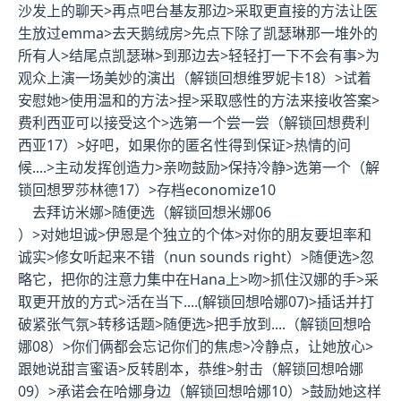
沙发上的聊天>再点吧台基友那边>采取更直接的方法让医
生放过emma>去天鹅绒房>先点下除了凯瑟琳那一堆外的
所有人>结尾点凯瑟琳>到那边去>轻轻打一下不会有事>为
观众上演一场美妙的演出（
解锁回想维罗妮卡18
）>试着
安慰她>使用温和的方法>捏>采取感性的方法来接收答案>
费利西亚可以接受这个>选第一个尝一尝（
解锁回想费利
西亚17
）>好吧，如果你的匿名性得到保证>热情的问
候....>主动发挥创造力>亲吻鼓励>保持冷静>选第一个（
解
锁回想罗莎林德17
）>
存档economize10
去拜访米娜>随便选（
解锁回想米娜06
）>对她坦诚>伊恩是个独立的个体>对你的朋友要坦率和
诚实>修女听起来不错（nun sounds right）>随便选>忽
略它，把你的注意力集中在Hana上>吻>抓住汉娜的手>采
取更开放的方式>活在当下....(
解锁回想哈娜07
)>插话并打
破紧张气氛>转移话题>随便选>把手放到....（
解锁回想哈
娜08
）>你们俩都会忘记你们的焦虑>冷静点，让她放心>
跟她说甜言蜜语>反转剧本，恭维>射击（
解锁回想哈娜
09
）>承诺会在哈娜身边（
解锁回想哈娜10
）>鼓励她这样