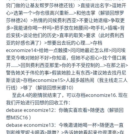
窍门做的让基友帮罗莎林德还钱
）>直接说出名字>逗她开
心>选第一个>你也很高兴重新....>和他击掌（
解锁回想罗
莎林德24
）>热情的问候费利西亚>不要让她退缩>争取更
多>我能请你喝一杯吗>把手放在她腰间>吻手礼>插嘴>背
后安抚>谈论他们的历史>直率的取笑>要求（此时费利西
亚的好感也满了）>想要出去玩的心理....>
存档
economize14
>给她一点触摸>问问她最近怎么样>问问埃
里克今晚对她好不好>你知道，但她不必担心>找个借口离
开......>回到费利西亚那里>你的手不受控制的...>在那之前>
警告她关于伟伦的事>假装她脸上有东西>建议她去找丹尼
斯谈谈>
存档economize15
>人越多越热闹（我主线走三人
行线）>够了（
解锁回想米娜10
）
至此4.4的剧情就结束了，可以存档
economize16
. 现在
我们开始进行回想的回收工作：
debase economize12：你确实喜欢看>随便选（
解锁回
想MISC16
）
debase economize13
：今晚邀请她喝一杯>随便选一直
到和维罗妮卡喝酒>跳舞？>告诉她她看起来也很漂亮>
存