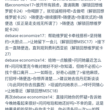
档economize17
>放开所有顾虑，邀请跳舞（
解锁回想维
罗妮卡24
）>你喝醉了，就坦诚相待吧>去做吧（
解锁回想
维罗妮卡25
）>随便选>继续膜拜>随便选>你喜欢式的>随
便选（反正是走支线无所谓了）>随便选（
解锁回想维罗
妮卡26
）
debase economize17：帮助维罗妮卡牵线搭桥>坚持赌
约>大胆点.....>让她留下一会儿（
解锁回想MISC17
）>接下
去一直随便选，直到观到费利西亚前（
解锁回想维罗妮卡
27
）
debase economize14
：给她一点触摸>问问她最近怎么
样>问问埃里克今晚对她好不好>你知道，但她不必担心>
找个借口离开......>一如既往，好奇心战胜了>省他麻烦，
打招呼>随便选>你想弄清楚.....>建议她去找丹尼斯谈谈
（与此同时你去找露西）>坦诚的向她表示....>呼吁同情心
>让她靠近（
解锁回想MISC18
）
再次debase economize14
：直接问她你的怀疑>告诉她
今晚她看起来很好>问问哈珀和她还好吗>不幸的是，这是
她要承担的风险>在你走之前，你必须多问一次>一如既