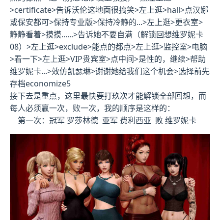
>certificate>告诉沃伦这地面很搞笑>左上逛>hall>点汉娜
或保安都可>保持专业版>保持冷静的...>左上逛>更衣室>
静静看着>摸摸......>告诉她不要自满（解锁回想维罗妮卡
08）>左上逛>exclude>能点的都点>左上逛>监控室>电脑
>看一下>左上逛>VIP贵宾室>点中间>是性的，继续>帮助
维罗妮卡...>效仿凯瑟琳>谢谢她给我们这个机会>选择前先
存档economize5
接下去是重点，这里最快要打玖次才能解锁全部回想，而
每人必须赢一次，败一次，我的顺序是这样的：
第一次：冠军 罗莎林德 亚军 费利西亚 败 维罗妮卡