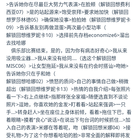
>告诉她你在尽最巨大努力气表演>在脸颊（
解锁回想费利
西亚07
）>是的站起源来>饱受崇拜>要求她加快（
解锁回
想罗莎林德05
）>确保她没事>拍拍她（
解锁回想维罗妮卡
09
）>告诉基友别再做混蛋>两次最小型功率（
解锁回想维罗妮卡10）>选择前先
存档economize6
>溜出
去找哈娜
俱乐部比赛结束，是的，因为你有病态好奇心>我从来
没用吸尘器...>我从来没有给同....（
选这个解锁回想
MISC06
）>让女型拖延>我从来没有在约会时搭讪>吻她>
告诉她你只在乎和她（
解锁回想哈娜02）>愤怒的质问>自己的事情自己做>稍微
超出（
解锁回想维罗妮卡13
）>热情的自我介绍>每张照片
看一下>右上点继续>指那样张全家福>随便选直到不谈论
照片>逗她，你喜欢她的金发>盯着看>站起来强调>一只
手...>转身赶人>坐在座位上身体前倾，看着>拖住下巴，看
着眼睛>摸着“良心”说话>在说出下句台词的时候抓住...>加
入自己的表演>米娜在等着呢，吻（
解锁回想米娜04
）>接
受礼物>为了这个你想看哈珀的脸>非常全面的解释即将发