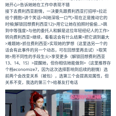
她开心>告诉她她在工作中表现不错
接下去费利西亚剧情，一决要先跟费利西亚打招呼>拉近
给个拥抱>讲个笑话>叫她深吸一口气>现在正是推动它的
时候(
解锁回想费利西亚12
)>用它让她在拍照时偷偷...>跳
到中等强度>与他的委托人和解是这位年轻经纪人的工作>
转向费利西亚>继续，看看这会有什么结果>把它调到最大
>难题她>抓住费利西亚>实现她的梦想（这里选另一个的
话会有此事件的另一个动态，可在回想里再去试）>取笑
她>用不同性的手段生火>享受更多（
解锁回想费利西亚
13、14、15
）>提醒她，但你相信她能做到>（
这里推荐存
个档economize7，因为这次选择影响到后续的剧情
）选
前两个会改变关系（被包），选第三个会提高双属性，但
关系不变，我选的第三个>给基友打电话