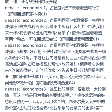
收工作，还有很多回想没开呢：
debase：economize1
，占便宜>接下去看着选就行了
（
解锁回想罗莎林德01
）
debase：economize2
，点费利西亚>找酒保买一杯樱桃
炸弹>回去找费利西亚>我看不出那有什么坏处>想法我们
来一杯>我会表现出她的热情>莫奈子>使劲>这里看着选，
有两个动态，可在回想里尝试（
解锁回想费利西亚01
）
debase：economize2
，点费利西亚>找酒保买一杯樱桃
炸弹>点基友>好计划>回去找费利西亚>我要再去看看米娜
>点米娜>好啊，不过让我先邀请费利西亚>点费利西亚>去
舞池点米娜>去吧台找基友帮忙>放开她！>期待着它的到
来>你做的很好，让他们放松下>告诉生日>让她问费利西
亚（
解锁回想米娜01
）>我不可能....>接受预付款>迁就>问
问他想不想一起（
解锁回想费利西亚04
）
debase：economize3
，这里比较麻烦，要重玩一大段剧
情，开这个档是因为我的首要线流程少了很多凯瑟琳的好
感度以防万一，以后可以用这个档，帮普尔曼太太去她的
办公室>主动提到边面去>比我想象的要享受的更多>第三