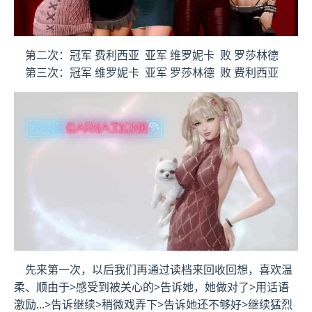
第二次：冠军 费利西亚 亚军 维罗妮卡 败 罗莎林德
第三次：冠军 维罗妮卡 亚军 罗莎林德 败 费利西亚
先来第一次，以后我们再通过读档来回收回想，喜欢温
柔、顺由于>感受到被关心的>告诉她，她做对了>用话语
激励...>告诉继续>稍微戏弄下>告诉她还不够好>继续猛烈