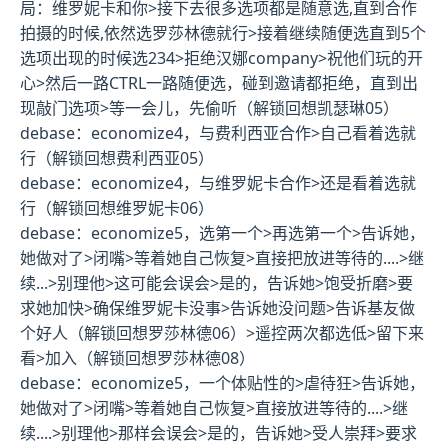
局：维罗妮卡和你>接下去很多选项都是随意选,直到合作
拍摄的时候,依然选罗莎林德就行>接着继续随便选直到5个
选项出现的时候选234>拒绝汉娜company>祝他们玩的开
心>然后一路CTRL一路随便选，碰到邀请都拒绝，直到出
现敲门选项>等一会儿，先偷听（
解锁回想凯瑟琳05
）
debase：economize4
，与费利西亚合作>自己看着选就
行（
解锁回想费利西亚05
）
debase：economize4
，与维罗妮卡合作>还是看着选就
行（
解锁回想维罗妮卡06
）
debase：economize5
，选第一个>再选第一个>告诉她，
她做对了>闭嘴>等着她自己恢复>直接把放进等待的....>继
续...>别理他>这可能会误会>是的，告诉她>饱受折磨>要
求她加快>确保维罗妮卡没事>告诉她没问题>告诉基友做
个好人（
解锁回想罗莎林德06
）>遥控两次都选低>留下来
看>加入（
解锁回想罗莎林德08
）
debase：economize5
，一个体贴性的>虐待狂>告诉她，
她做对了>闭嘴>等着她自己恢复>直接放进等待的....>继
续....>别理他>那样会误会>是的，告诉她>受人崇拜>要求