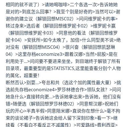
相同的就不说了
）>请她喝咖啡>二个各选一次>告诉她她
是对的>到底怎么回事？>我至个别是好奇的>当然可以>谢
谢你的建立议（
解锁回想MISC02
）>问问维罗妮卡的事>
转过身来>选后者（
解锁回想维罗妮卡02
）>维罗妮卡赢
（
解锁回想维罗妮卡03
）>同意他的看法（
解锁回想维罗
妮卡04
）>安抚所>如今太晚了，加倍>什么同型类不说>绝
对没有（
解锁回想MISC04
）>很兴奋（
解锁回想凯瑟琳
04
）>
这里存档economize3
>跟着汉娜>当然>屁股>是在
利用处于...>问问要不要进来坐坐，到目端终于解锁了所有
目录项，最重要型的是STATISTICS,这里能查看分别个人物
的属化，超重要！
断然否认>别耍...>夸总和共（选这个加的属性最大量）>
挑
选前先存档economize4
>罗莎林德合作>领队女孩？>问问
她急什么>直接转向更...>告诉她拿出来>告诉她，他们没有
错>随便选（
解锁回想罗莎林德02
）>同意帮汉娜>祝她们
玩的开心>半真半假>同意陪米娜>直说你在想什么>毫不拘
束的谈论裙子>告诉她这会给人留下深刻印象>看一下>继
续看（不看白不看反正不减属性）>可爱路线>费利西亚>