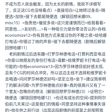
不成为恋人就会触发，因为太长的剧情，我就不详细写
了，反正这CG也没啥看点
）>直接坦白>让她转过身去>随
便选>加快>接下去都是随便选（
解锁回想米娜09、
misc15
）>指责他>催促多说>这只是谨慎而已>给我看看>
同意他.....>友好的.....>有一种吸引力是你零法否认的>
存档
economize12
>你有其他方式来度过你的不眠之夜>给哈娜
打电话>你错过了她的声音>接下去都随便选（
剧情后解锁
回想哈娜11
）
老妈剧情过后选有趣>打罗莎林德电话>打费利西亚电话
>你是以她朋友的身份打电话>道歉>给维罗妮卡打电话>有
可能的>
存档economize13
>因为罗莎林德目前好感太低,
且有个CG的时间点冲突，所以这边主线不选择和维罗妮卡
去喝酒>问问罗莎林德还好吗>坚定立场>坐下>建议简单明
了的解决问题>为罗莎林德做点好事>真的很高兴又有了一
个室友>忽略你的想法（
解锁回想罗莎林德23
）>证明它>
随便选（
解锁回想哈娜12
）>你还有成长的空间>提到阿尔
伯前几天来过>这是我们的情报>同意坚持这种事情事失误
的>抢在他之前行动（
出现这段剧情的前提是之前按照我