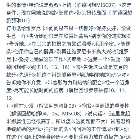
生的事情>哈珀说是叔叔>上钩（
解锁回想MISC07
）>这是
条件，现在照她说的做>随便选>带头扭转局面（
解锁回想
凯瑟琳10
）
打电话给维罗尼卡>问问是不是一切都好>保持友好，像做
生意一样>告诉她你只是在欣赏她背后>别享你的诚实想法
>告诉她....>在其余的拍摄之前尝试温暖>采用亲密...>随便
选>使用你自己的器具>别再让维罗尼卡不高大兴>抓维罗
尼卡>坚持让她做这项工作>武痴地...>选第一个>鼓励（
解
锁回想维罗妮卡14、15、16
）>吻>告诉这么做是交易的一
款分>先逗他>把这个带到隧道里>帮助唤醒她的记忆>吻>
告诉她你不介意...>带着形为力和热情的配合>找一个近角
度>尽可能长期时间的抵度（
解锁回想罗莎林德10、11、
12
）>睡在沙发（
解锁回想哈娜03
）>抱紧>强调钱的重要性
（
解锁回想哈娜04、05、MISC08
）>说实话>（这里发起
米娜属性已经很高了，所以怎么选问题都不大）试着温和
地缓解她的担忧>拍拍她的头>问问她的工作情况>传达你
在这个问题上的亲身经历>不要把注意力放在消极方面>逗