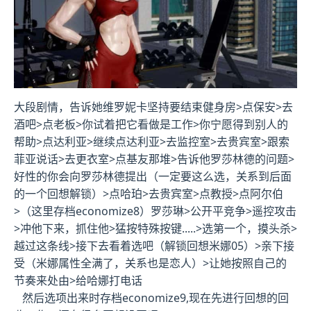
大段剧情，告诉她维罗妮卡坚持要结束健身房>点保安>去
酒吧>点老板>你试着把它看做是工作>你宁愿得到别人的
帮助>点达利亚>继续点达利亚>去监控室>去贵宾室>跟索
菲亚说话>去更衣室>点基友那堆>告诉他罗莎林德的问题>
好性的你会向罗莎林德提出（
一定要这么选，关系到后面
的一个回想解锁
）>点哈珀>去贵宾室>点教授>点阿尔伯
>（
这里存档economize8
）罗莎琳>公开平竞争>遥控攻击
>冲他下来，抓住他>猛按特殊按键.....>选第一个，摸头杀>
越过这条线>接下去看着选吧（
解锁回想米娜05
）>亲下接
受（米娜属性全满了，关系也是恋人）>让她按照自己的
节奏来处由>给哈娜打电话
然后选项出来时存档
economize9
,现在先进行回想的回