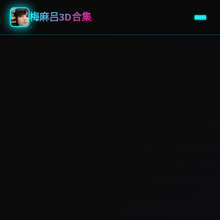
梅麻吕3D合集