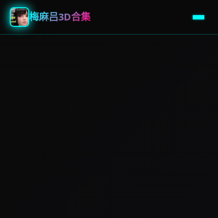
梅麻吕3D合集