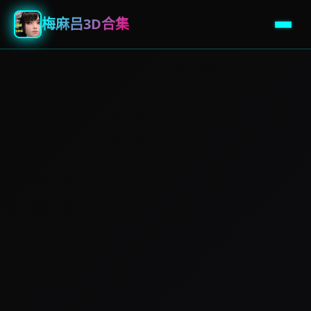
梅麻吕3D合集