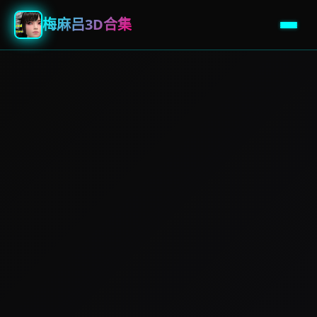
梅麻吕3D合集