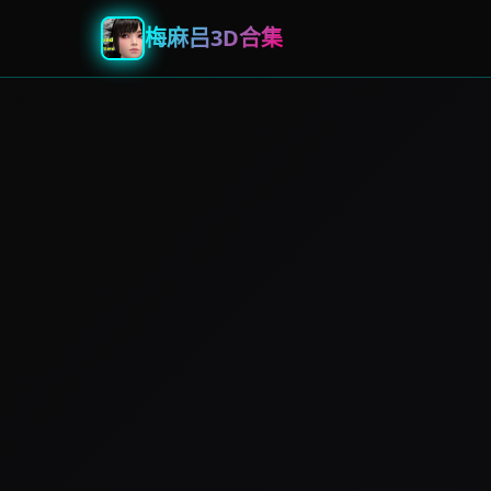
梅麻吕3D合集