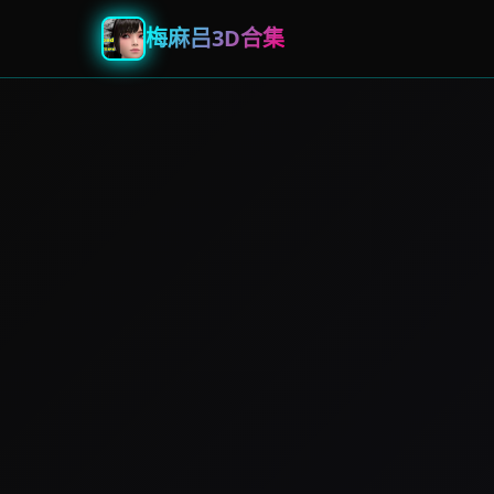
梅麻吕3D合集