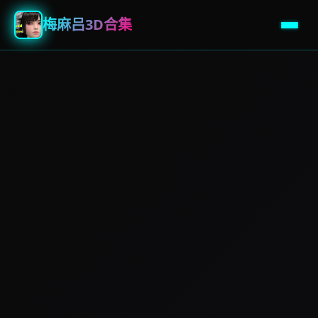
梅麻吕3D合集