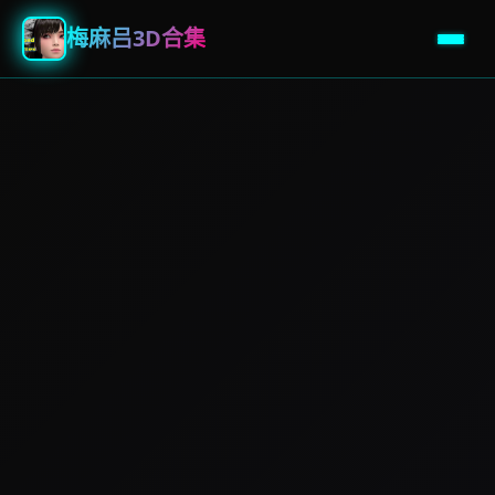
梅麻吕3D合集