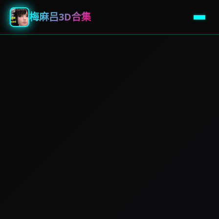
梅麻吕3D合集