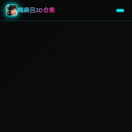
梅麻吕3D合集