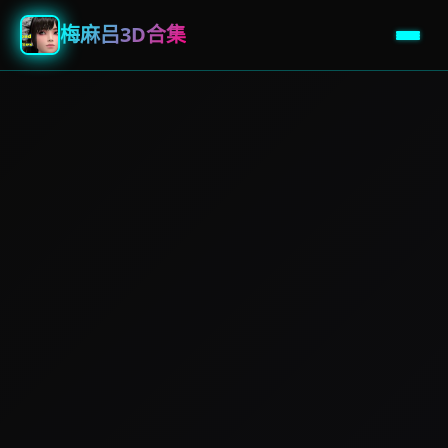
梅麻吕3D合集