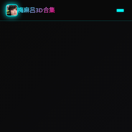
梅麻吕3D合集