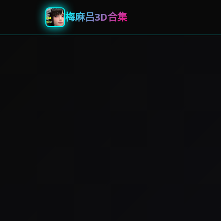
梅麻吕3D合集