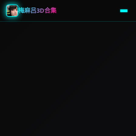
梅麻吕3D合集