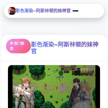
影色渐染~阿斯林顿的妹神官
影色渐染~阿斯林顿的妹神
🎯 热门推
荐
官