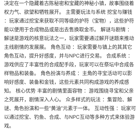
决定在一个隐藏着古陈秘密和宝藏的神秘小镇，故事围绕着
权力气、欲望和牺牲展开。 主需要玩法与系统 挖宝与赚钱
：玩家通过挖宝来获取不同等级的护符（宝物），这些护符
能以便用于合成物品或是出去售换取金币。 解谜与剧情 ：
解谜是游戏的核意玩法之一，玩家需要通过解开谜题来推动
主线剧情的发展展。 角色互动 ：玩家需要与镇上的其其它
角色互动，提升好感度，并与NPC进行交易。 合成系统 ：
游戏供应了丰富性的合成配手段，玩家可以在祭坛中合成各
样物品和装备。 角色扮演与养成 ：主角的寻宝活动可以影
响好感度、装备和金钱，这些元素共同构成游戏的养成感
知。 核心优势 丰富的剧情里面容物 ：游戏围绕寻宝和父亲
之死展开，剧情深入人心。 众多样式的玩法 ：集冒险、解
谜、角色扮演和一些“黄油”元素于一体。 互动性强 ：玩家可
以通过挖宝、钓鱼、合成、与NPC互动等多种方式来体验游
戏。