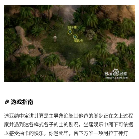
🎉 游戏指南
迪亚纳中宝讲其算是主导角追随其他爸的脚步正在之上过程
家并遇到达各样式各子的士的剧况，坐落娱乐中阁下可依据
以感受抽卡的快乐，你爸死毕，留下方唯一项阿拉丁神灯