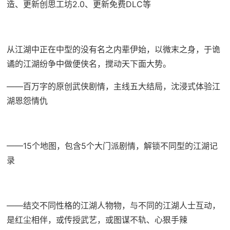
造、更新创思工坊2.0、更新免费DLC等
从江湖中正在中型的没有名之内辈伊始，以微末之身，于诡
谲的江湖纷争中做便侠名，搅动天下面大势。
——百万字的原创武侠剧情，主线五大结局，沈浸式体验江
湖恩怨情仇
——15个地图，包含5个大门派剧情，解锁不同型的江湖记
录
——结交不同性格的江湖人物物，与不同的江湖人士互动，
是红尘相伴，或传授武艺，或图谋不轨、心狠手辣