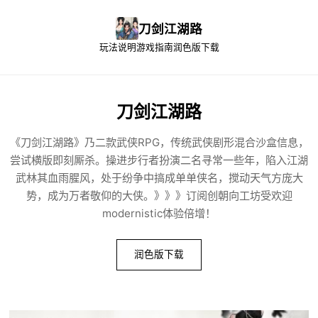
刀剑江湖路
玩法说明
游戏指南
润色版下载
刀剑江湖路
《刀剑江湖路》乃二款武侠RPG，传统武侠剧形混合沙盒信息，
尝试横版即刻厮杀。操进步行者扮演二名寻常一些年，陷入江湖
武林其血雨腥风，处于纷争中搞成单单侠名，搅动天气方庞大
势，成为万者敬仰的大侠。》》》订阅创朝向工坊受欢迎
modernistic体验倍增！
润色版下载