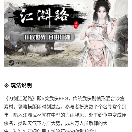
☀️ 玩法说明
《刀剑江湖路》即5款武侠RPG，传统武侠剧情形混合沙盒
素材，领略横版即时刻激战。参与者扮演数个个名寻常个别
年，陷入江湖武林就在中型的血雨腥风，处于纷争中变成便
侠名，搅动天气下方广大势，成为万人员敬仰的大
侠。》》》订阅创思工坊流行mod体验倍增！