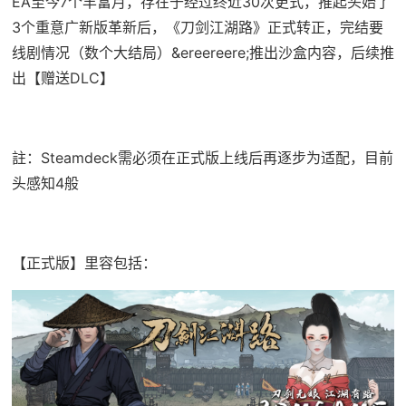
EA至今7个丰富月，存在于经过终近30次更式，推起头始了
3个重意广新版革新后，《刀剑江湖路》正式转正，完结要
线剧情况（数个大结局）&ereereere;推出沙盒内容，后续推
出【赠送DLC】
註：Steamdeck需必须在正式版上线后再逐步为适配，目前
头感知4般
【正式版】里容包括：