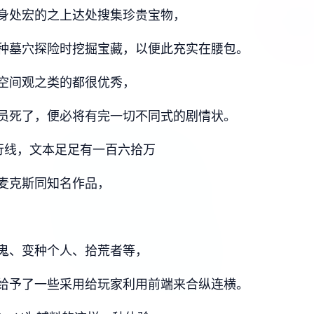
身处宏的之上达处搜集珍贵宝物，
种墓穴探险时挖掘宝藏，以便此充实在腰包。
空间观之类的都很优秀，
员死了，便必将有完一切不同式的剧情状。
行线，文本足足有一百六拾万
麦克斯同知名作品，
鬼、变种个人、拾荒者等，
给予了一些采用给玩家利用前端来合纵连横。