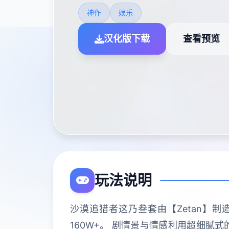
神作
娱乐
汉化版下载
查看预览
玩法说明
沙漠追猎者这乃叁套由【Zetan】
160W+。 剧情景与情感利用超细腻