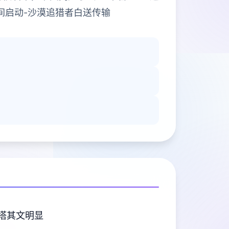
间启动-沙漠追猎者白送传输
塔其文明显