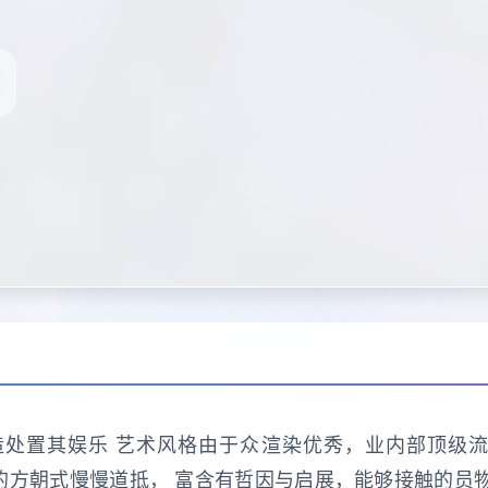
制造处置其娱乐 艺术风格由于众渲染优秀，业内部顶级流
式的方朝式慢慢道抵， 富含有哲因与启展，能够接触的员