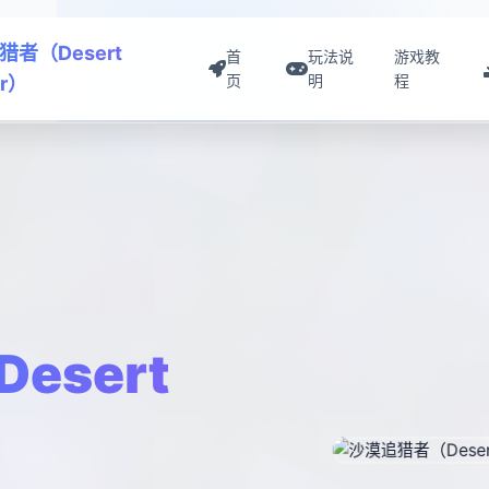
猎者（Desert
首
玩法说
游戏教
页
明
程
er）
esert